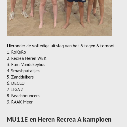
Recrea
Dames Recrea A
Dames Recrea B
Dames Recrea C
Hieronder de volledige uitslag van het 6 tegen 6 tornooi.
Heren Recrea A
1. RoKeRo
2. Recrea Heren WEK
Heren Recrea B
3. Fam. Vandekeybus
4. Smashpatatjes
Heren Recrea C
5. Zandduikers
6. DECLO
KALENDER
7. LIGA Z
8. Beachbouncers
CONTACT
9. RAAK Meer
GESCHIEDENIS
MU11E en Heren Recrea A kampioen