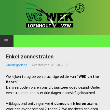
PLOEGEN
Enkel zonnestralen
Talents
Uncategorised
Geschreven: 01 juni 2026
Wekkids
We kijken terug op een prachtige editie van
"WEK on the
Beach"
.
Jongens U11-A
De weergoden waren ons dit jaar zeer goed gezind. Onder
een stralende zon is er drie dagen intensief gebeached.
Jongens U11-B
Vrijdagavond ontvingen we
6 dames en 6 herenteams
Jongens U11-C
voor een avondtornooi 2 tegen 2. We mochten genieten