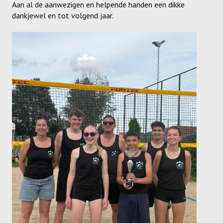
Aan al de aanwezigen en helpende handen een dikke
Dames
dankjewel en tot volgend jaar.
Dames A
Dames B
Dames C
Dames D
Dames E
Dames F
Heren
Heren A
Heren B
Heren C