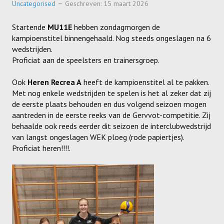
Uncategorised
Geschreven: 15 maart 2026
SPONSORS
Startende
MU11E
hebben zondagmorgen de
ACTIVITEITEN
kampioenstitel binnengehaald. Nog steeds ongeslagen na 6
wedstrijden.
JEUGDSTAGE
Proficiat aan de speelsters en trainersgroep.
WEK-BBQ
Ook
Heren Recrea A
heeft de kampioenstitel al te pakken.
Met nog enkele wedstrijden te spelen is het al zeker dat zij
WINTER WEEKEND
de eerste plaats behouden en dus volgend seizoen mogen
aantreden in de eerste reeks van de Gervvot-competitie. Zij
JEUGDDAG
behaalde ook reeds eerder dit seizoen de interclubwedstrijd
BEACHVOLLEY
van langst ongeslagen WEK ploeg (rode papiertjes).
Proficiat heren!!!!.
DOCUMENTEN
CLUBSHOP
LIVE SCORE