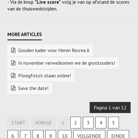
- Via de knop
"Live score"
volg je van op afstand de scores
van de thuiswedstrijden.
Gouden kader voor Heren Recrea A
In november verwelkomen we de grootouders!
Ploegfoto's staan online!
Save the date!
Pagina 1 van 12
START
VORIGE
1
2
3
4
5
6
7
8
9
10
VOLGENDE
EINDE