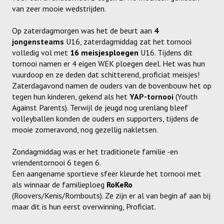
van zeer mooie wedstrijden.
Meisjes U11-D
Meisjes U11 E
Op zaterdagmorgen was het de beurt aan
4
jongensteams
U16, zaterdagmiddag zat het tornooi
Meisjes U13-A
volledig vol met
16 meisjesploegen
U16. Tijdens dit
tornooi namen er 4 eigen WEK ploegen deel. Het was hun
Meisjes U13-B
vuurdoop en ze deden dat schitterend, proficiat meisjes!
Zaterdagavond namen de ouders van de bovenbouw het op
Meisjes U13-C
tegen hun kinderen, gekend als het
YAP-tornooi
(Youth
Against Parents). Terwijl de jeugd nog urenlang bleef
Jongens U15
volleyballen konden de ouders en supporters, tijdens de
mooie zomeravond, nog gezellig nakletsen.
Meisjes U15-A
Zondagmiddag was er het traditionele familie -en
Meisjes U15-B
vriendentornooi 6 tegen 6.
Jongens U17
Een aangename sportieve sfeer kleurde het tornooi met
als winnaar de familieploeg
RoKeRo
Meisjes U17-A
(Roovers/Kenis/Rombouts). Ze zijn er al van begin af aan bij
maar dit is hun eerst overwinning, Proficiat.
Meisjes U17-B