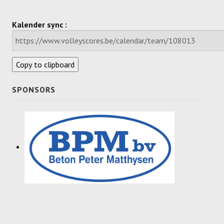
Dames
Kalender sync :
Dames A
Dames B
Copy to clipboard
Dames C
SPONSORS
Dames D
Dames E
Dames F
Heren
Heren A
Heren B
Heren C