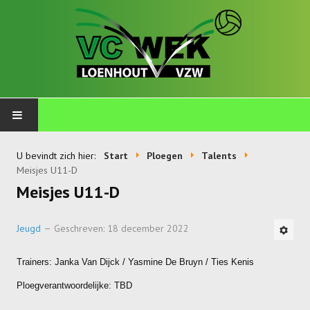
PLOEGEN
U bevindt zich hier:
Start
Ploegen
Talents
Meisjes U11-D
Talents
Meisjes U11-D
Wekkids
Jeugd
Geschreven: 18 december 2022
Jongens U11-A
Trainers: Janka Van Dijck / Yasmine De Bruyn / Ties Kenis
Jongens U11-B
Ploegverantwoordelijke: TBD
Jongens U11-C