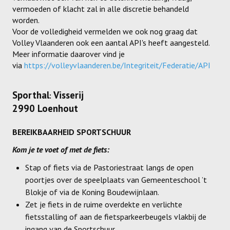
vermoeden of klacht zal in alle discretie behandeld
Dames
worden.
Dames A
Voor de volledigheid vermelden we ook nog graag dat
Volley Vlaanderen ook een aantal API's heeft aangesteld.
Dames B
Meer informatie daarover vind je
via
https://volleyvlaanderen.be/Integriteit/Federatie/API
Dames C
Sporthal
Dames D
Visserij
:
2990 Loenhout
Dames E
BEREIKBAARHEID SPORTSCHUUR
Dames F
Kom je te voet of met de fiets:
Heren
Stap of fiets via de Pastoriestraat langs de open
Heren A
poortjes over de speelplaats van Gemeenteschool ’t
Blokje of via de Koning Boudewijnlaan.
Heren B
Zet je fiets in de ruime overdekte en verlichte
fietsstalling of aan de fietsparkeerbeugels vlakbij de
Heren C
ingang van de Sportschuur.