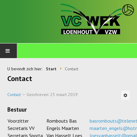
PLOEGEN
U bevindt zich hier:
Start
Contact
Contact
Talents
Wekkids
Contact
Geschreven: 23 maart 2019
Jongens U11-A
Bestuur
Jongens U11-B
Voorzitter
Rombouts Bas
basrombouts@telenet
Secretaris VV
Engels Maarten
maarten_engels@hotm
Jongens U11-C
Secretaris Sporta
Van Hasselt Loes
loesvanhasselt@gmai