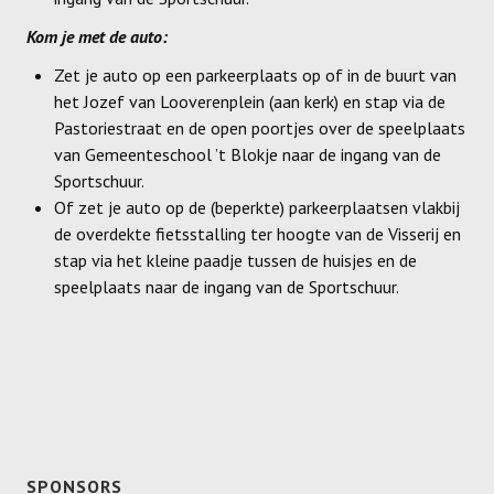
Recrea
Kom je met de auto:
Dames Recrea A
Zet je auto op een parkeerplaats op of in de buurt van
het Jozef van Looverenplein (aan kerk) en stap via de
Dames Recrea B
Pastoriestraat en de open poortjes over de speelplaats
van Gemeenteschool ’t Blokje naar de ingang van de
Dames Recrea C
Sportschuur.
Heren Recrea A
Of zet je auto op de (beperkte) parkeerplaatsen vlakbij
de overdekte fietsstalling ter hoogte van de Visserij en
Heren Recrea B
stap via het kleine paadje tussen de huisjes en de
speelplaats naar de ingang van de Sportschuur.
Heren Recrea C
KALENDER
CONTACT
GESCHIEDENIS
SPONSORS