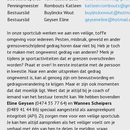
Meisjes U11-D
Penningmeester
Rombouts Katleen
katleen.rombouts@gm
Bestuurslid
Buylinckx Wout
buylinckxwout@hotma
Meisjes U11 E
Bestuurslid
Geysen Eline
geyseneline@hotmail
Meisjes U13-A
In onze sportclub werken we aan een veilige, toffe
omgeving voor iedereen. Pesten, misbruik, geweld en ander
Meisjes U13-B
grensoverschrijdend gedrag horen daar niet bij. Heb je toch
te maken met ongewenst gedrag van anderen? Merk je
Meisjes U13-C
tijdens je sportactiviteiten dat er grenzen overschreden
worden? Praat er over! In eerste instantie met de persoon
Jongens U15
in kwestie. Naar een ander uitspreken dat gedrag
Meisjes U15-A
ongewenst is, kan al genoeg zijn om bewustwording en
gedragsverandering te krijgen. Maar er zijn ook momenten
Meisjes U15-B
dat dat moeilijk ligt. Weet dat je altijd bij je coach of
iemand van het bestuur terecht kan. We hebben bovendien
Jongens U17
Eline Geysen
(0474 35 77 64) en
Wannes Scheipers
(0489 41 44 86) speciaal aangesteld als aanspreekpunt
Meisjes U17-A
integriteit (API). Zij zorgen mee voor een veilige sportclub.
Je kan hen altijd aanspreken als het veiliger voelt om je
Meisjes U17-B
verhaal met één van hen te delen. Je melding, vraag,