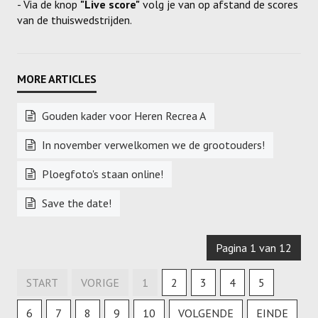
- Via de knop
"Live score"
volg je van op afstand de scores
van de thuiswedstrijden.
Gouden kader voor Heren Recrea A
In november verwelkomen we de grootouders!
Ploegfoto's staan online!
Save the date!
Pagina 1 van 12
START
VORIGE
1
2
3
4
5
6
7
8
9
10
VOLGENDE
EINDE