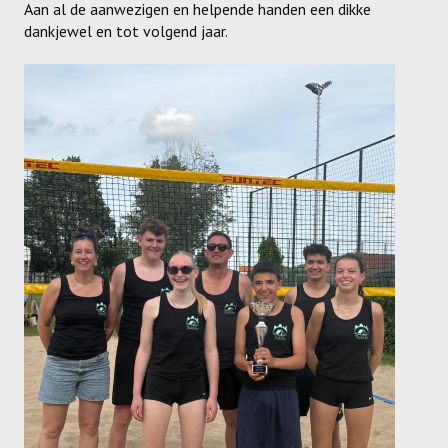
Aan al de aanwezigen en helpende handen een dikke
Dames
dankjewel en tot volgend jaar.
Dames A
Dames B
Dames C
Dames D
Dames E
Dames F
Heren
Heren A
Heren B
Heren C