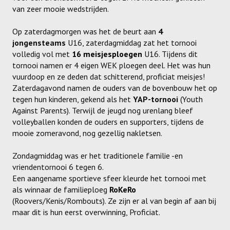
van zeer mooie wedstrijden.
Meisjes U11-D
Meisjes U11 E
Op zaterdagmorgen was het de beurt aan
4
jongensteams
U16, zaterdagmiddag zat het tornooi
Meisjes U13-A
volledig vol met
16 meisjesploegen
U16. Tijdens dit
tornooi namen er 4 eigen WEK ploegen deel. Het was hun
Meisjes U13-B
vuurdoop en ze deden dat schitterend, proficiat meisjes!
Zaterdagavond namen de ouders van de bovenbouw het op
Meisjes U13-C
tegen hun kinderen, gekend als het
YAP-tornooi
(Youth
Against Parents). Terwijl de jeugd nog urenlang bleef
Jongens U15
volleyballen konden de ouders en supporters, tijdens de
mooie zomeravond, nog gezellig nakletsen.
Meisjes U15-A
Zondagmiddag was er het traditionele familie -en
Meisjes U15-B
vriendentornooi 6 tegen 6.
Jongens U17
Een aangename sportieve sfeer kleurde het tornooi met
als winnaar de familieploeg
RoKeRo
Meisjes U17-A
(Roovers/Kenis/Rombouts). Ze zijn er al van begin af aan bij
maar dit is hun eerst overwinning, Proficiat.
Meisjes U17-B