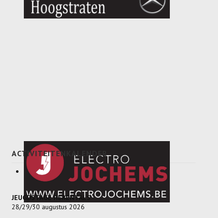
Dames
Dames A
Dames B
Dames C
Dames D
Dames E
Dames F
Heren
ACTIVITEITENKALENDER
Heren A
Heren B
JEUGDSTAGE HERENTALS
28/29/30 augustus 2026
Heren C