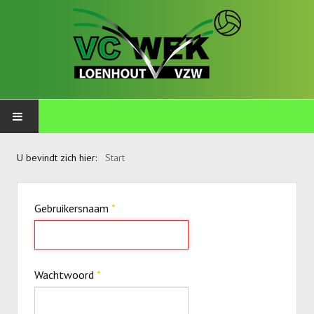
PLOEGEN
U bevindt zich hier:
Start
Talents
Gebruikersnaam
*
Wekkids
Jongens U11-A
Jongens U11-B
Wachtwoord
*
Jongens U11-C