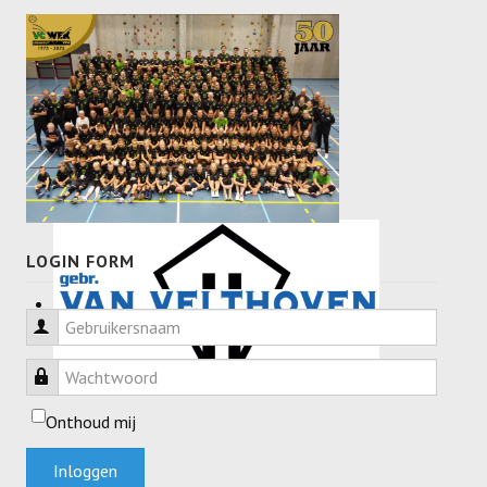
Recrea
Dames Recrea A
Dames Recrea B
Dames Recrea C
Heren Recrea A
Heren Recrea B
LOGIN FORM
Heren Recrea C
Gebruikersnaam
KALENDER
Wachtwoord
CONTACT
Onthoud mij
GESCHIEDENIS
Inloggen