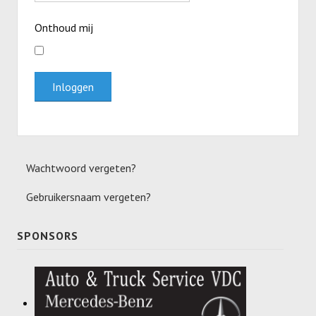
Meisjes U11-D
Onthoud mij
Meisjes U11 E
Meisjes U13-A
Inloggen
Meisjes U13-B
Meisjes U13-C
Jongens U15
Wachtwoord vergeten?
Meisjes U15-A
Gebruikersnaam vergeten?
Meisjes U15-B
SPONSORS
Jongens U17
Meisjes U17-A
Meisjes U17-B