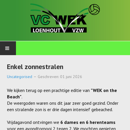
PLOEGEN
Enkel zonnestralen
Talents
Uncategorised
Geschreven: 01 juni 2026
Wekkids
We kijken terug op een prachtige editie van
"WEK on the
Beach"
.
Jongens U11-A
De weergoden waren ons dit jaar zeer goed gezind. Onder
een stralende zon is er drie dagen intensief gebeached.
Jongens U11-B
Vrijdagavond ontvingen we
6 dames en 6 herenteams
Jongens U11-C
voor een avondtornooi 2 tegen 2. We mochten genieten