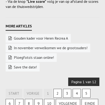
- Via de knop
"Live score"
volg je van op afstand de scores
van de thuiswedstrijden.
Gouden kader voor Heren Recrea A
In november verwelkomen we de grootouders!
Ploegfoto's staan online!
Save the date!
Pagina 1 van 12
START
VORIGE
1
2
3
4
5
6
7
8
9
10
VOLGENDE
EINDE