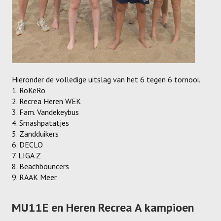
Recrea
Dames Recrea A
Dames Recrea B
Dames Recrea C
Hieronder de volledige uitslag van het 6 tegen 6 tornooi.
Heren Recrea A
1. RoKeRo
2. Recrea Heren WEK
Heren Recrea B
3. Fam. Vandekeybus
4. Smashpatatjes
Heren Recrea C
5. Zandduikers
6. DECLO
KALENDER
7. LIGA Z
8. Beachbouncers
CONTACT
9. RAAK Meer
GESCHIEDENIS
MU11E en Heren Recrea A kampioen