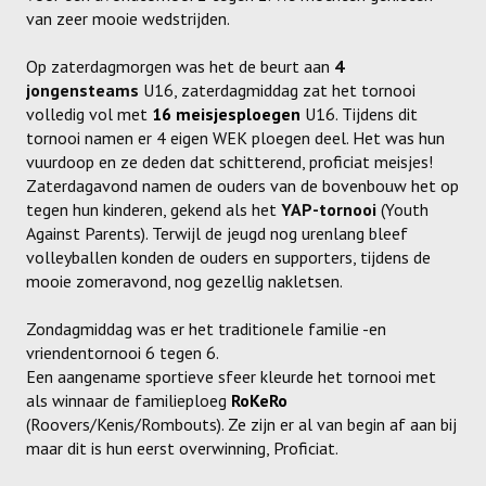
van zeer mooie wedstrijden.
Meisjes U11-D
Meisjes U11 E
Op zaterdagmorgen was het de beurt aan
4
jongensteams
U16, zaterdagmiddag zat het tornooi
Meisjes U13-A
volledig vol met
16 meisjesploegen
U16. Tijdens dit
tornooi namen er 4 eigen WEK ploegen deel. Het was hun
Meisjes U13-B
vuurdoop en ze deden dat schitterend, proficiat meisjes!
Zaterdagavond namen de ouders van de bovenbouw het op
Meisjes U13-C
tegen hun kinderen, gekend als het
YAP-tornooi
(Youth
Against Parents). Terwijl de jeugd nog urenlang bleef
Jongens U15
volleyballen konden de ouders en supporters, tijdens de
mooie zomeravond, nog gezellig nakletsen.
Meisjes U15-A
Zondagmiddag was er het traditionele familie -en
Meisjes U15-B
vriendentornooi 6 tegen 6.
Jongens U17
Een aangename sportieve sfeer kleurde het tornooi met
als winnaar de familieploeg
RoKeRo
Meisjes U17-A
(Roovers/Kenis/Rombouts). Ze zijn er al van begin af aan bij
maar dit is hun eerst overwinning, Proficiat.
Meisjes U17-B