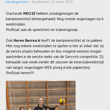
Uncategorised
Geschreven: 15 maart 2026
SPONSORS
Startende
MU11E
hebben zondagmorgen de
ACTIVITEITEN
kampioenstitel binnengehaald. Nog steeds ongeslagen na 6
wedstrijden.
JEUGDSTAGE
Proficiat aan de speelsters en trainersgroep.
WEK-BBQ
Ook
Heren Recrea A
heeft de kampioenstitel al te pakken.
Met nog enkele wedstrijden te spelen is het al zeker dat zij
WINTER WEEKEND
de eerste plaats behouden en dus volgend seizoen mogen
aantreden in de eerste reeks van de Gervvot-competitie. Zij
JEUGDDAG
behaalde ook reeds eerder dit seizoen de interclubwedstrijd
BEACHVOLLEY
van langst ongeslagen WEK ploeg (rode papiertjes).
Proficiat heren!!!!.
DOCUMENTEN
CLUBSHOP
LIVE SCORE