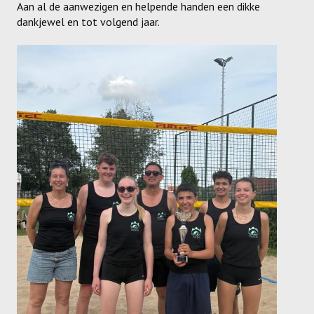
Aan al de aanwezigen en helpende handen een dikke
Dames
dankjewel en tot volgend jaar.
Dames A
Dames B
Dames C
Dames D
Dames E
Dames F
Heren
Heren A
Heren B
Heren C